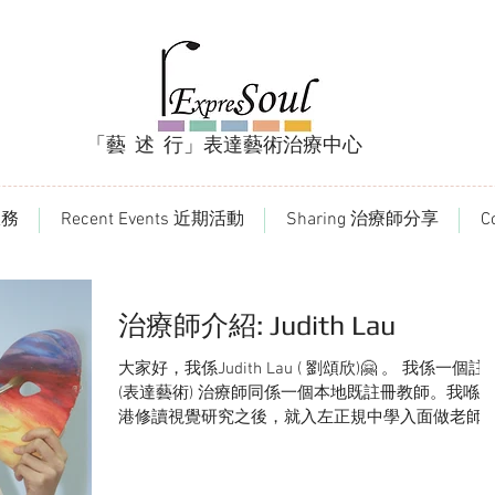
「藝 述 行」表達藝術治療中心
服務
Recent Events 近期活動
Sharing 治療師分享
C
治療師介紹: Judith Lau
大家好，我係Judith Lau ( 劉頌欣)🤗 。 我係一個註
(表達藝術) 治療師同係一個本地既註冊教師。我喺
港修讀視覺研究之後，就入左正規中學入面做老師
時完成教育文憑既訓練。我主要係教視覺藝術🎨同
識🌏。 ...