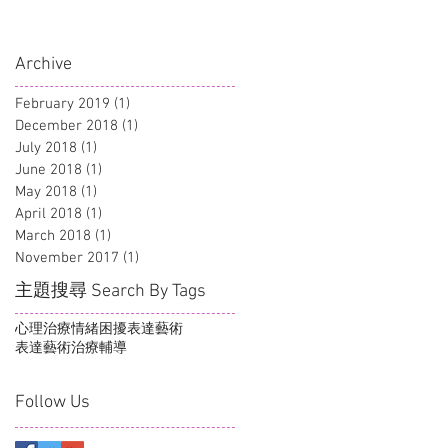
Archive
February 2019
(1)
1 post
December 2018
(1)
1 post
July 2018
(1)
1 post
June 2018
(1)
1 post
May 2018
(1)
1 post
April 2018
(1)
1 post
March 2018
(1)
1 post
November 2017
(1)
1 post
主題搜尋 Search By Tags
心理治療
情緒困擾
表達藝術
表達藝術治療
輔導
Follow Us