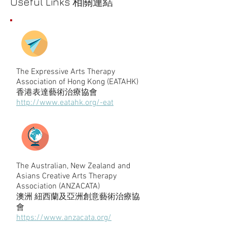
Useful Links 相關連結
The Expressive Arts Therapy
Association of Hong Kong (EATAHK)
​香港表達藝術治療協會
http://www.eatahk.org/-eat
The Australian, New Zealand and
Asians Creative Arts Therapy
Association (ANZACATA)
​澳洲 紐西蘭及亞洲創意藝術治療協
會
https://www.anzacata.org/