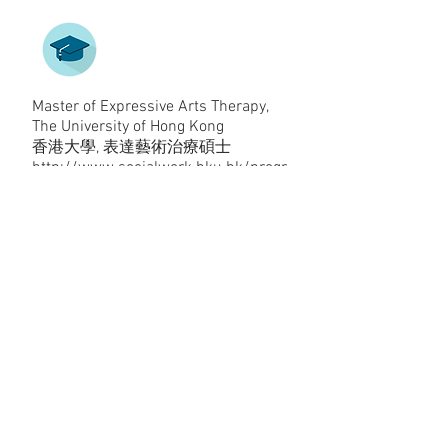
Master of Expressive Arts Therapy,
The University of Hong Kong
​香港大學, 表達藝術治療碩士
http://www.socialwork.hku.hk/progr
amme/exat/
(852)55007824
|
info@expressoul.hk
©
2018-2025
藝述行表達藝術治