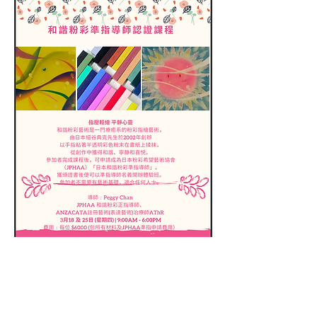
(852)55007824
|
info@expressoul.hk