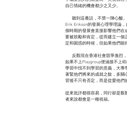
自己情緒的機會都少之又少。
      聽到這番話，不禁一陣心酸。青少年時期本來是一個建立自我形象和學習獨立的階段，根據
Erik Erikson的發展心理
個時期的發展會直接影響他們在
要被鼓勵和肯定，從而建立一個
定和困惑的時候，但如果他們能
      反觀現在香港社會競爭激烈，成人社會的比較和壓力似乎提早落到了下一代的身上，小朋友
如果不上Playgroup便涵接
學習中找不到學習的意義，大專
著緊他們將來的成就之餘，多關
背後不只有否定，而是從愛他們
從來批評都很容易，同行卻是艱
者來說都會是一種祝福。