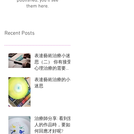
published, you’ll see
them here.
Recent Posts
表達藝術治療小迷
思（二） 你有接受
心理治療的需要
嗎？
表達藝術治療的小
迷思
治療師分享: 看到別
人的作品時，要如
何回應才好呢?