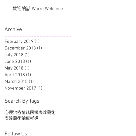
歡迎的話 Warm Welcome
Archive
February 2019
(1)
1 post
December 2018
(1)
1 post
July 2018
(1)
1 post
June 2018
(1)
1 post
May 2018
(1)
1 post
April 2018
(1)
1 post
March 2018
(1)
1 post
November 2017
(1)
1 post
Search By Tags
心理治療
情緒困擾
表達藝術
表達藝術治療
輔導
Follow Us