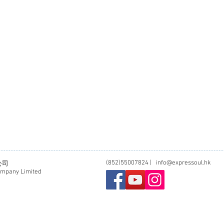
(852)55007824 |
info@expressoul.hk
公司
ompany Limited