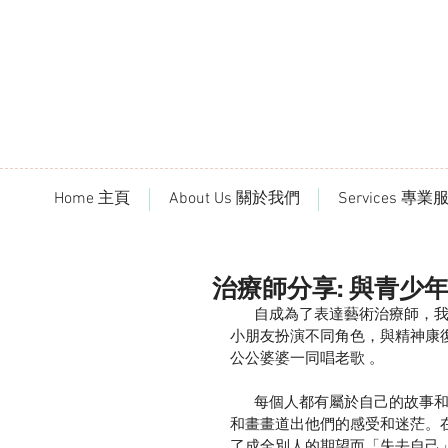
Home 主頁
About Us 關於我們
Services 專業
治療師分享: 與青少
      自成為了表達藝術治療師，我們便增加了與不同年齡和背景的人接觸的機會，我們有時會與
小朋友扮演不同角色，與精神康
公公婆婆一同唱老歌 。
      每個人都有屬於自己的故事和於他們人生階段的掙扎，最近與一班年輕人相處，他們以文字
和畫畫道出他們的感受和迷茫。
了成全別人的期望而「失去自己