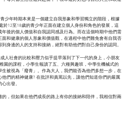
學理論，處於12至18歲的青少年正面在建立個人身份和角色的發展，這
成年後的個人價值和自我認同感及行為。而在這個時期中他們需
正面和健康的個人形象和價值觀，在過程中他們難免會有自我否
得到身邊的人的支持和接納，絕對有助他們對自己身份的認同。
不上幼稚園的課程，小學生報讀了五、六種興趣班，中學生機械式的
學生被視為「廢青」。作為大人，我們能否為他們多想一步，在
心他們的精神健康? 在批評和責罵以先，讓他們知道你們的嚴厲
的心出發。
難的，但如果在他們成長的路上有你的接納和陪伴，我相信對兩